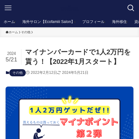
ホーム
海外サロン【Ecofamiii Salon】
プロフィール
海外移住
資
ホーム
その他
マイナンバーカードで1人2万円を
2024
5/21
貰う！【2022年1月スタート】
2022年2月12日
2024年5月21日
その他