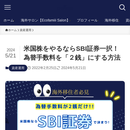
ホーム
海外サロン【Ecofamiii Salon】
プロフィール
海外移住
資
ホーム
資産運用
米国株をやるならSBI証券一択！
2024
5/21
為替手数料を「２銭」にする方法
2022年2月25日
2024年5月21日
資産運用