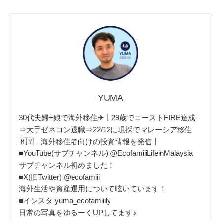
YUMA
30代夫婦+娘で海外移住✈丨29歳でコーストFIRE達成
⇒大手ゼネコン退職⇒22/12に現採でマレーシア移住
🇲🇾丨海外移住者向けの投資情報を発信丨
■YouTube(サブチャンネル) @EcofamiiiLifeinMalaysia
サブチャンネル初めました！
■X(旧Twitter) @ecofamiii
海外生活や資産運用について呟いています！
■インスタ yuma_ecofamiiily
日常の写真をゆるーくUPしてます♪