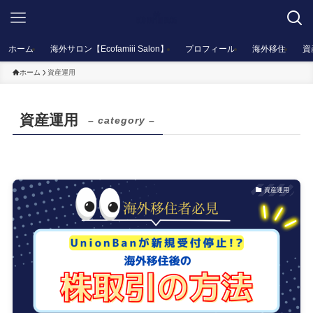
ホーム
海外サロン【Ecofamiii Salon】
プロフィール
海外移住
資
ホーム
資産運用
資産運用
– category –
資産運用